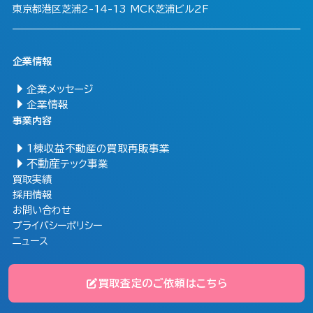
東京都港区芝浦2-14-13 MCK芝浦ビル2F
企業情報
企業メッセージ
企業情報
事業内容
1棟収益不動産の買取再販事業
不動産
テック事業
買取実績
採用情報
お問い合わせ
プライバシーポリシー
ニュース
© Copyright Mirai Arc ALL RIGHTS RESERVED.
買取査定のご依頼はこちら