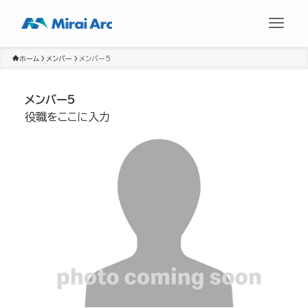
ホーム
メンバー
メンバー5
メンバー5
役職をここに入力