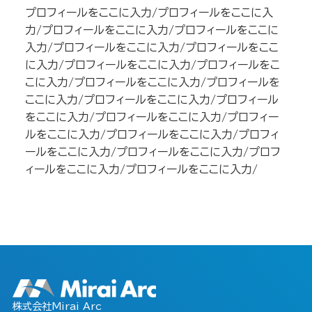
プロフィールをここに入力/プロフィールをここに入
力/プロフィールをここに入力/プロフィールをここに
入力/プロフィールをここに入力/プロフィールをここ
に入力/プロフィールをここに入力/プロフィールをこ
こに入力/プロフィールをここに入力/プロフィールを
ここに入力/プロフィールをここに入力/プロフィール
をここに入力/プロフィールをここに入力/プロフィー
ルをここに入力/プロフィールをここに入力/プロフィ
ールをここに入力/プロフィールをここに入力/プロフ
ィールをここに入力/プロフィールをここに入力/
株式会社Mirai Arc